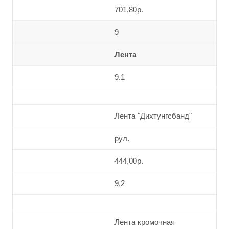
701,80р.
9
Лента
9.1
Лента "Дихтунгсбанд"
рул.
444,00р.
9.2
Лента кромочная