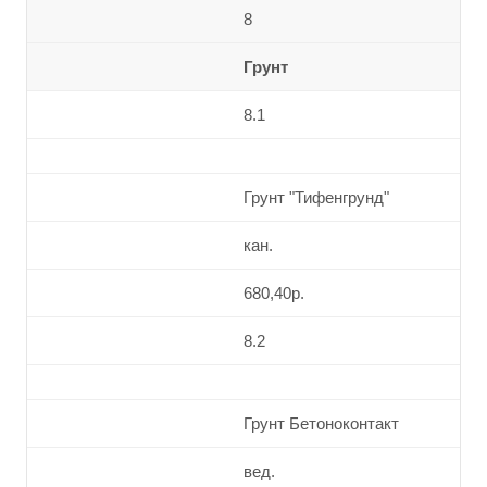
8
Грунт
8.1
Грунт "Тифенгрунд"
кан.
680,40р.
8.2
Грунт Бетоноконтакт
вед.