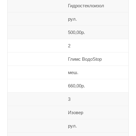
Гидростеклоизол
рул.
500,00р.
2
Глимс ВодоStop
меш.
660,00р.
3
Изовер
рул.