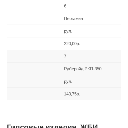
6
Пергамин
рул.
220,00р.
7
Руберойд РКП-350
рул.
143,75р.
Гипсовые изделия, ЖБИ,