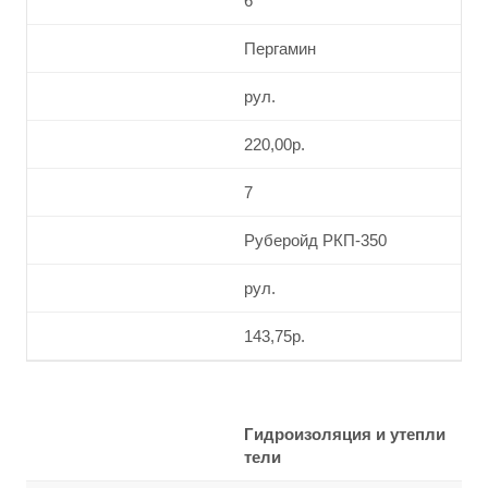
6
Пергамин
рул.
220,00р.
7
Руберойд РКП-350
рул.
143,75р.
Гидроизоляция и утепли
тели