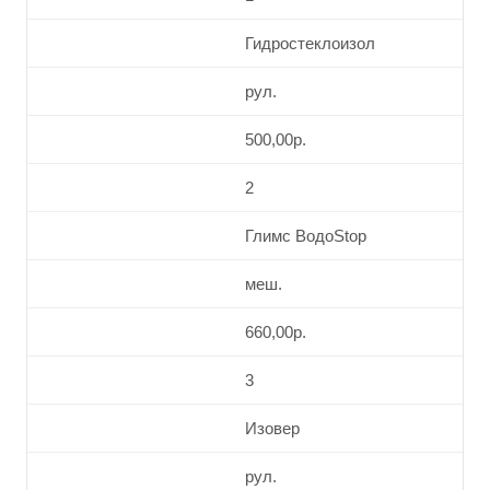
Гидростеклоизол
рул.
500,00р.
2
Глимс ВодоStop
меш.
660,00р.
3
Изовер
рул.