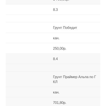
8.3
Грунт Победит
кан.
250,00р.
8.4
Грунт Праймер Альпа по Г
КЛ
кан.
701,80р.