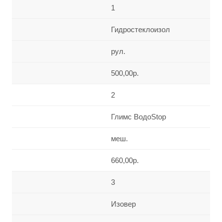
1
Гидростеклоизол
рул.
500,00р.
2
Глимс ВодоStop
меш.
660,00р.
3
Изовер