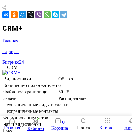
CRM+
Главная
—
Тарифы
—
Битрикс24
—
CRM+
Вид поставки
Облако
Количество пользователей
6
Файловое хранилище
50 Гб
Задачи
Расширенные
Неограниченные лиды и сделки
Неограниченные контакты
Формирование счетов
0
Чат и видеозвонки
Поиск
Главная
Каталог
Корзина
Ак
Кабинет
1 мес