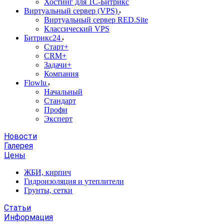
Хостинг для 1С-Битрикс
Виртуальный сервер (VPS)
Виртуальный сервер RED.Site
Классический VPS
Битрикс24
Старт+
CRM+
Задачи+
Компания
Flowlu
Начальный
Стандарт
Профи
Эксперт
Новости
Галерея
Цены
ЖБИ, кирпич
Гидроизоляция и утеплители
Грунты, сетки
Статьи
Информация