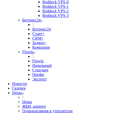
Reddock VPS-S
Reddock VPS-1
Reddock VPS-2
Reddock VPS-3
Битрикс24
Битрикс24
Старт+
CRM+
Задачи+
Компания
Flowlu
Flowlu
Начальный
Стандарт
Профи
Эксперт
Новости
Галерея
Цены
Цены
ЖБИ, кирпич
Гидроизоляция и утеплители