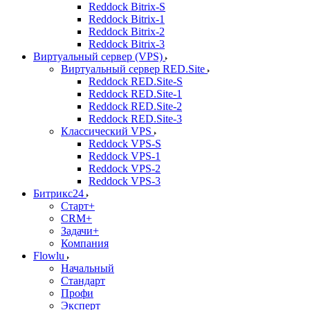
Reddock Bitrix-S
Reddock Bitrix-1
Reddock Bitrix-2
Reddock Bitrix-3
Виртуальный сервер (VPS)
Виртуальный сервер RED.Site
Reddock RED.Site-S
Reddock RED.Site-1
Reddock RED.Site-2
Reddock RED.Site-3
Классический VPS
Reddock VPS-S
Reddock VPS-1
Reddock VPS-2
Reddock VPS-3
Битрикс24
Старт+
CRM+
Задачи+
Компания
Flowlu
Начальный
Стандарт
Профи
Эксперт