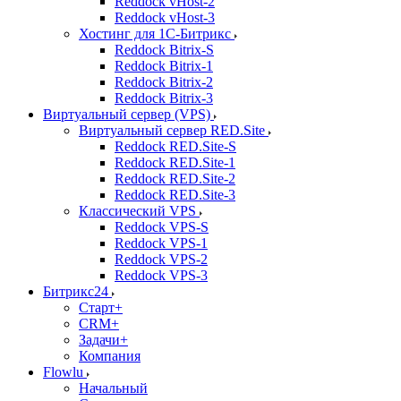
Reddock vHost-2
Reddock vHost-3
Хостинг для 1С-Битрикс
Reddock Bitrix-S
Reddock Bitrix-1
Reddock Bitrix-2
Reddock Bitrix-3
Виртуальный сервер (VPS)
Виртуальный сервер RED.Site
Reddock RED.Site-S
Reddock RED.Site-1
Reddock RED.Site-2
Reddock RED.Site-3
Классический VPS
Reddock VPS-S
Reddock VPS-1
Reddock VPS-2
Reddock VPS-3
Битрикс24
Старт+
CRM+
Задачи+
Компания
Flowlu
Начальный