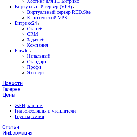
Хостинг для 1С-Битрикс
Виртуальный сервер (VPS)
Виртуальный сервер RED.Site
Классический VPS
Битрикс24
Старт+
CRM+
Задачи+
Компания
Flowlu
Начальный
Стандарт
Профи
Эксперт
Новости
Галерея
Цены
ЖБИ, кирпич
Гидроизоляция и утеплители
Грунты, сетки
Статьи
Информация