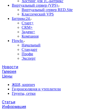
Хостинг для 1С-Битрикс
Виртуальный сервер (VPS)
Виртуальный сервер RED.Site
Классический VPS
Битрикс24
Старт+
CRM+
Задачи+
Компания
Flowlu
Начальный
Стандарт
Профи
Эксперт
Новости
Галерея
Цены
ЖБИ, кирпич
Гидроизоляция и утеплители
Грунты, сетки
Статьи
Информация